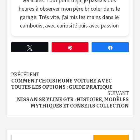
véhicules. Tout petit déjà, je passais des
heures à observer mon père bricoler dans le
garage. Très vite, j’ai mis les mains dans le
cambouis, avec curiosité puis avec passion
Tweetez
Épingle
Partagez
Continue
PRÉCÉDENT
COMMENT CHOISIR UNE VOITURE AVEC
Reading
TOUTES LES OPTIONS : GUIDE PRATIQUE
SUIVANT
NISSAN SKYLINE GTR : HISTOIRE, MODÈLES
MYTHIQUES ET CONSEILS COLLECTION
Rechercher :