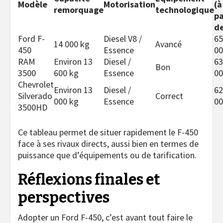
Modèle
Motorisation
(à
remorquage
technologique
pa
d
Ford F-
Diesel V8 /
65
14 000 kg
Avancé
450
Essence
00
RAM
Environ 13
Diesel /
63
Bon
3500
600 kg
Essence
00
Chevrolet
Environ 13
Diesel /
62
Silverado
Correct
000 kg
Essence
00
3500HD
Ce tableau permet de situer rapidement le F-450
face à ses rivaux directs, aussi bien en termes de
puissance que d’équipements ou de tarification.
Réflexions finales et
perspectives
Adopter un Ford F-450, c’est avant tout faire le